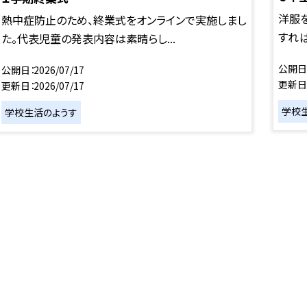
洋服
熱中症防止のため、終業式をオンラインで実施しまし
すれば
た。代表児童の発表内容は素晴らし...
公開日
公開日
2026/07/17
更新日
更新日
2026/07/17
学校
学校生活のようす