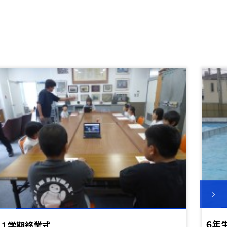
６年
１学期終業式