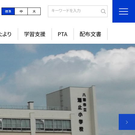
標準
中
大
たより
学習支援
PTA
配布文書