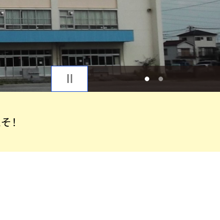
1
2
そ！