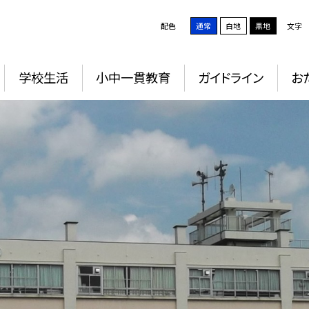
配色
通常
白地
黒地
文字
学校生活
小中一貫教育
ガイドライン
お