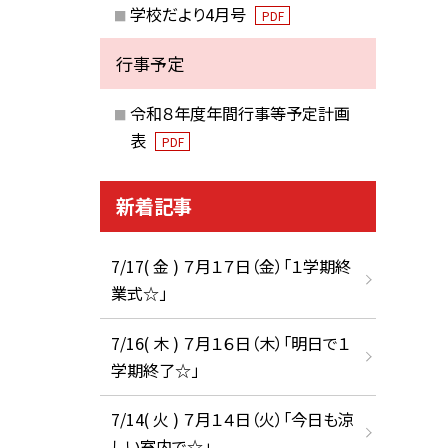
学校だより4月号
PDF
行事予定
令和８年度年間行事等予定計画
表
PDF
新着記事
7/17( 金 ) ７月１７日（金）「１学期終
業式☆」
7/16( 木 ) ７月１６日（木）「明日で１
学期終了☆」
7/14( 火 ) ７月１４日（火）「今日も涼
しい室内で☆」