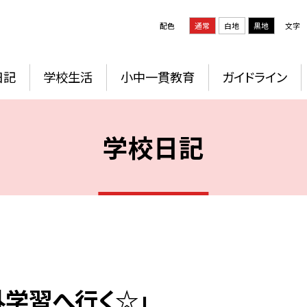
配色
通常
白地
黒地
文字
日記
学校生活
小中一貫教育
ガイドライン
学校日記
外学習へ行く☆」