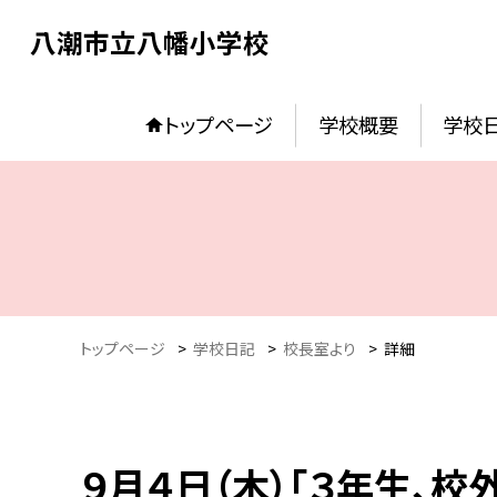
八潮市立八幡小学校
トップページ
学校概要
学校
トップページ
>
学校日記
>
校長室より
>
詳細
９月４日（木）「３年生、校