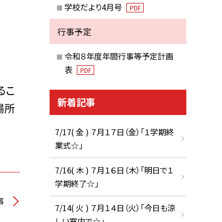
学校だより4月号
PDF
行事予定
令和８年度年間行事等予定計画
表
PDF
るこ
新着記事
場所
7/17( 金 ) ７月１７日（金）「１学期終
業式☆」
7/16( 木 ) ７月１６日（木）「明日で１
学期終了☆」
事
7/14( 火 ) ７月１４日（火）「今日も涼
しい室内で☆」