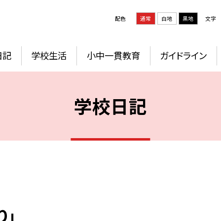
配色
通常
白地
黒地
文字
日記
学校生活
小中一貫教育
ガイドライン
学校日記
り」