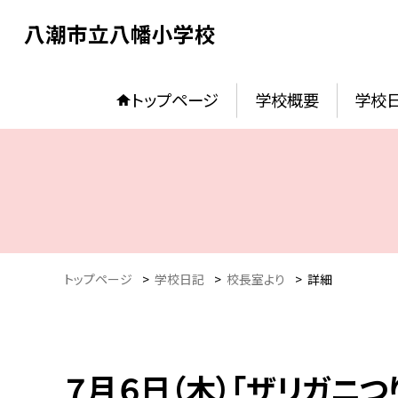
八潮市立八幡小学校
トップページ
学校概要
学校
トップページ
>
学校日記
>
校長室より
>
詳細
７月６日（木）「ザリガニつ