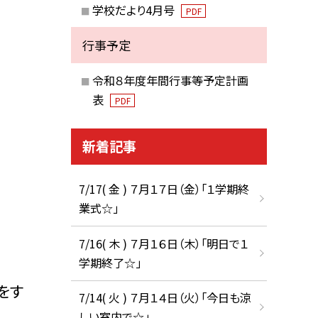
学校だより4月号
PDF
行事予定
令和８年度年間行事等予定計画
表
PDF
新着記事
7/17( 金 ) ７月１７日（金）「１学期終
業式☆」
7/16( 木 ) ７月１６日（木）「明日で１
学期終了☆」
をす
7/14( 火 ) ７月１４日（火）「今日も涼
しい室内で☆」