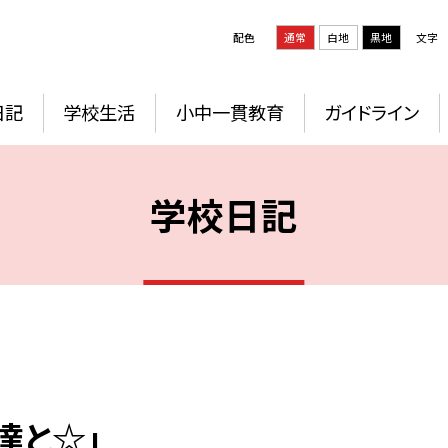
配色
通常
白地
黒地
文字
日記
学校生活
小中一貫教育
ガイドライン
学校日記
達と☆」