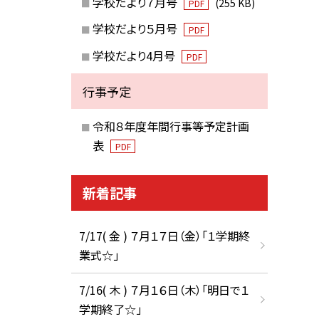
学校だより７月号
(255 KB)
PDF
学校だより５月号
PDF
学校だより4月号
PDF
行事予定
令和８年度年間行事等予定計画
表
PDF
新着記事
7/17( 金 ) ７月１７日（金）「１学期終
業式☆」
7/16( 木 ) ７月１６日（木）「明日で１
学期終了☆」