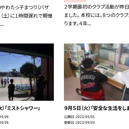
２学期最初のクラブ活動が昨日
のやわたっ子まつり（バザ
ました。 本校には、８つのクラ
日（土）に１時間遅れで開催
ります。４年...
..
水）「ミストシャワー」
９月５日（火）「安全な生活をし
09/06
公開日
2023/09/05
09/06
更新日
2023/09/05