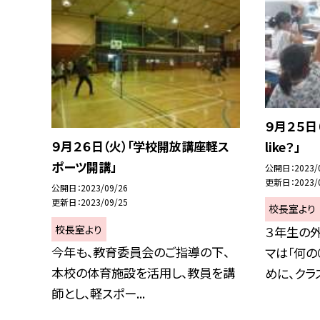
９月２５日（
９月２６日（火）「学校開放講座軽ス
like？」
ポーツ開講」
公開日
2023/
更新日
2023/
公開日
2023/09/26
更新日
2023/09/25
校長室より
校長室より
３年生の
今年も、教育委員会のご指導の下、
マは「何の
本校の体育施設を活用し、教員を講
めに、クラス.
師とし、軽スポー...