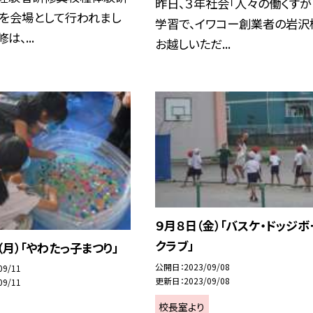
昨日、３年社会「人々の働くすが
校を会場として行われまし
学習で、イワコー創業者の岩沢
は、...
お越しいただ...
９月８日（金）「バスケ・ドッジボ
クラブ」
（月）「やわたっ子まつり」
公開日
2023/09/08
09/11
更新日
2023/09/08
09/11
校長室より