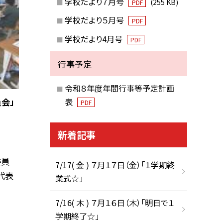
学校だより７月号
(255 KB)
PDF
学校だより５月号
PDF
学校だより4月号
PDF
行事予定
令和８年度年間行事等予定計画
会」
表
PDF
新着記事
委員
7/17( 金 ) ７月１７日（金）「１学期終
代表
業式☆」
7/16( 木 ) ７月１６日（木）「明日で１
学期終了☆」