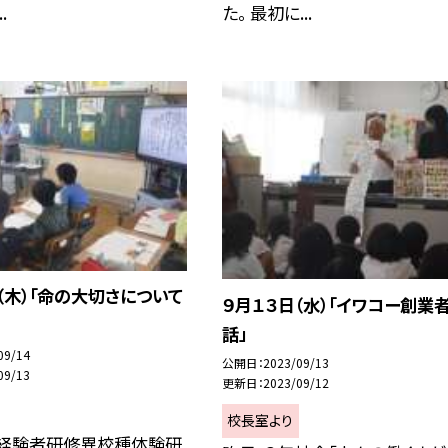
.
た。 最初に...
（木）「命の大切さについて
９月１３日（水）「イワコー創業
話」
09/14
公開日
2023/09/13
09/13
更新日
2023/09/12
校長室より
年経験者研修異校種体験研