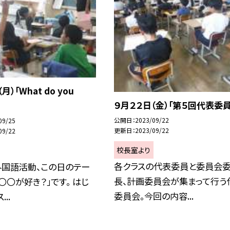
月）「What do you
９月２２日（金）「第５回代表委員
公開日
2023/09/22
09/25
更新日
2023/09/22
09/22
校長室より
各クラスの代表委員と委員会
外国語活動、この日のテー
長、計画委員会が集まって行う
〇〇が好き？」です。 はじ
委員会。今回の内容...
..