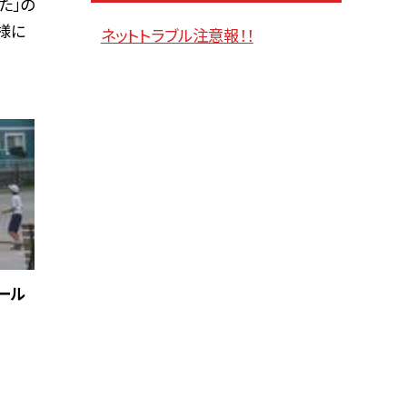
た」の
様に
ネットトラブル注意報！！
ール