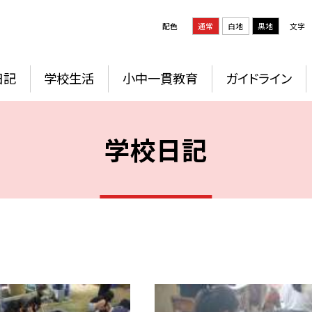
配色
通常
白地
黒地
文字
日記
学校生活
小中一貫教育
ガイドライン
学校日記