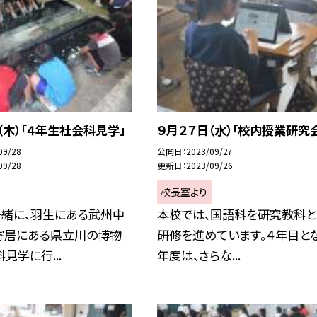
（木）「４年生社会科見学」
９月２７日（水）「校内授業研究
09/28
公開日
2023/09/27
09/28
更新日
2023/09/26
校長室より
一緒に、羽生にある武州中
本校では、国語科を研究教科と
寄居にある県立川の博物
研修を進めています。４年目と
見学に行...
年度は、さらな...