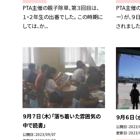
PTA主催の親子除草、第３回目は、
PTA主催
１・２年生の出番でした。 この時期に
ー）が、９
しては、か...
されました.
９月７日（木）「落ち着いた雰囲気の
９月６日（
中で読書」
公開日
2023/
更新日
2023/
公開日
2023/09/07