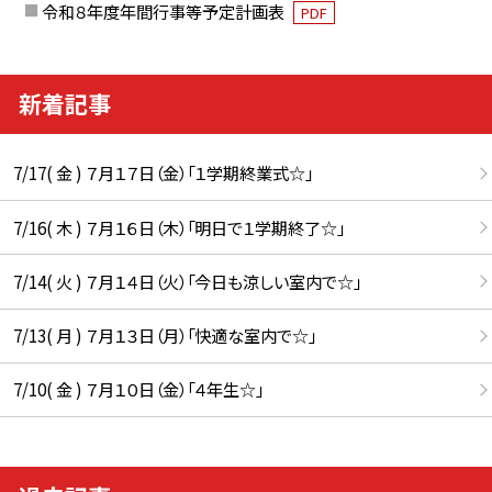
令和８年度年間行事等予定計画表
PDF
新着記事
7/17( 金 ) ７月１７日（金）「１学期終業式☆」
7/16( 木 ) ７月１６日（木）「明日で１学期終了☆」
7/14( 火 ) ７月１４日（火）「今日も涼しい室内で☆」
7/13( 月 ) ７月１３日（月）「快適な室内で☆」
7/10( 金 ) ７月１０日（金）「４年生☆」