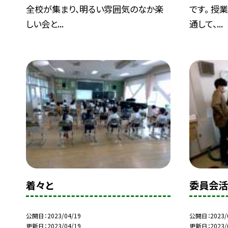
全校が集まり、明るい雰囲気のなか楽
です。 授
しい会と...
通して、...
着々と
委員会
公開日
2023/04/19
公開日
2023/
更新日
2023/04/19
更新日
2023/