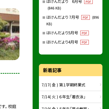
ほけんだより 6月号
PDF
(846 KB)
ほけんだより 7月号
(896
PDF
KB)
ほけんだより5月号
PDF
ほけんだより4月号
PDF
新着記事
7/17( 金 ) 第１学期終業式
7/14( 火 ) ６年生「着衣泳」
す。 校庭
7/10( 金 ) ５年生「夢の教室」