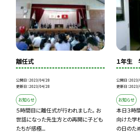
離任式
１年生 
公開日
2023/04/28
公開日
2023/
更新日
2023/04/28
更新日
2023/
お知らせ
お知らせ
５時間目に離任式が行われました。 お
本日３時
世話になった先生方との再開に子ども
向けた学
たちが感極...
の日のため.