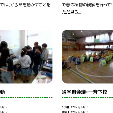
業では、からだを動かすことを
で春の植物の観察を行ってい
ただ見る...
活動
通学班会議・一斉下校
04/17
公開日
2023/04/11
04/17
更新日
2023/04/11