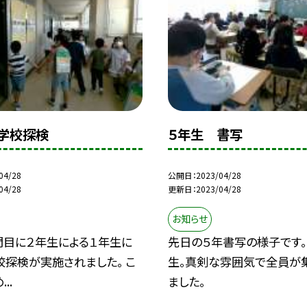
学校探検
５年生 書写
04/28
公開日
2023/04/28
04/28
更新日
2023/04/28
お知らせ
間目に２年生による１年生に
先日の５年書写の様子です。
校探検が実施されました。 こ
生。真剣な雰囲気で全員が
..
ました。