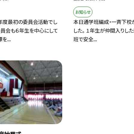
お知らせ
年度最初の委員会活動でし
本日通学班編成・一斉下校
委員会も６年生を中心にして
した。 １年生が仲間入りし
...
班で安全...