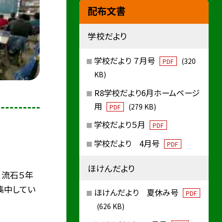
配布文書
学校だより
学校だより ７月号
(320
PDF
KB)
R8学校だより6月ホームページ
用
(279 KB)
PDF
学校だより５月
PDF
学校だより 4月号
PDF
ほけんだより
 流石５年
集中してい
ほけんだより 夏休み号
PDF
(626 KB)