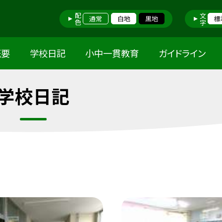
配色
文字
通常
白地
黒地
標
概要
学校日記
小中一貫教育
ガイドライン
学校日記