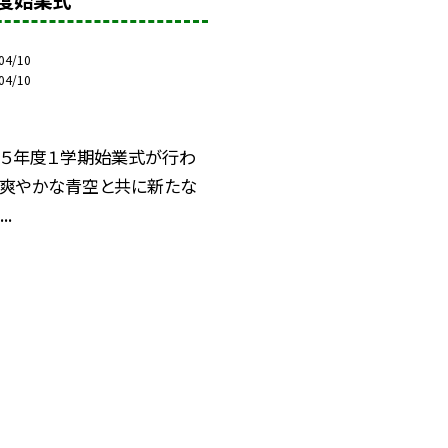
度始業式
04/10
04/10
和５年度１学期始業式が行わ
 爽やかな青空と共に新たな
..