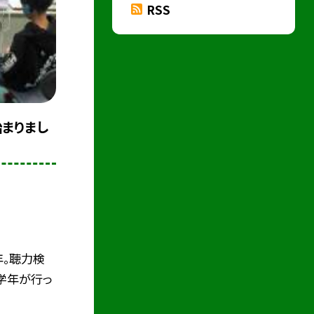
RSS
まりまし
年。聴力検
学年が行っ