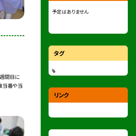
予定はありません
タグ
二週間目に
食当番や当
リンク