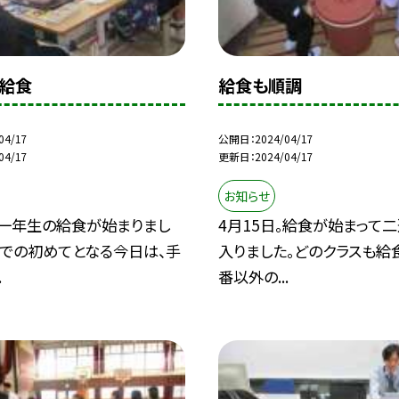
給食
給食も順調
04/17
公開日
2024/04/17
04/17
更新日
2024/04/17
お知らせ
。一年生の給食が始まりまし
4月15日。給食が始まって
校での初めてとなる今日は、手
入りました。どのクラスも給
.
番以外の...