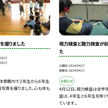
を撮りました
視力検査と聴力検査が始
た
04/17
04/17
公開日
2024/04/17
更新日
2024/04/17
。体育館内で２年生から６年生
お知らせ
級写真を撮りました。心も体も
4月12日。視力検査は全学
査は、４年生と６年生を除く
ています...