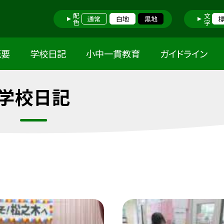
配色
文字
通常
白地
黒地
概要
学校日記
小中一貫教育
ガイドライン
学校日記