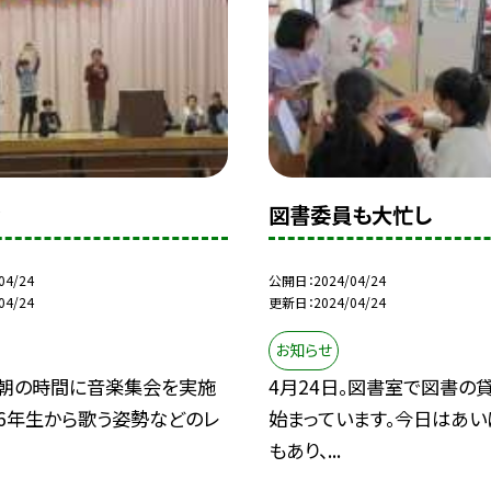
会
図書委員も大忙し
04/24
公開日
2024/04/24
04/24
更新日
2024/04/24
お知らせ
、朝の時間に音楽集会を実施
4月24日。図書室で図書の
 6年生から歌う姿勢などのレ
始まっています。今日はあい
もあり、...