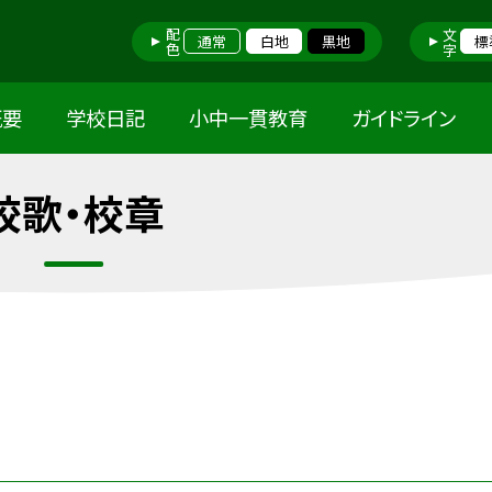
配色
文字
通常
白地
黒地
標
概要
学校日記
小中一貫教育
ガイドライン
校歌・校章