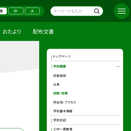
準
中
大
おたより
配布文書
トップページ
学校概要
校長挨拶
沿革
校歌・校章
所在地・アクセス
学校基本情報
学校日記
小中一貫教育