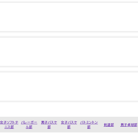
女子ソフトテ
バレーボー
男子バスケ
女子バスケ
バトミントン
剣道部
男子卓球部
ニス部
ル部
部
部
部