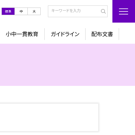
標準
中
大
小中一貫教育
ガイドライン
配布文書