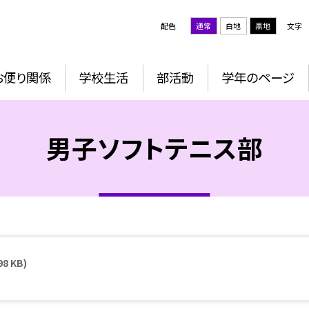
配色
通常
白地
黒地
文字
お便り関係
学校生活
部活動
学年のページ
男子ソフトテニス部
98 KB)