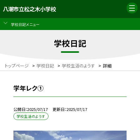
八潮市立松之木小学校
学校日記メニュー
学校日記
トップページ
>
学校日記
>
学校生活のようす
>
詳細
学年レク①
公開日
2025/07/17
更新日
2025/07/17
学校生活のようす