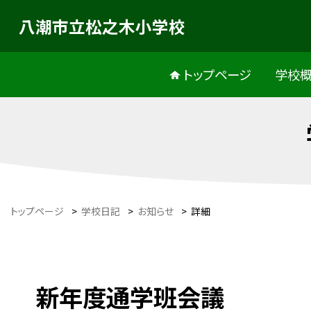
八潮市立松之木小学校
トップページ
学校
トップページ
>
学校日記
>
お知らせ
>
詳細
新年度通学班会議