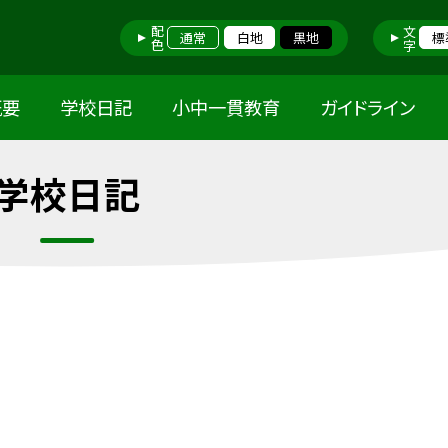
配色
文字
通常
白地
黒地
標
概要
学校日記
小中一貫教育
ガイドライン
学校日記